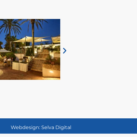
Webdesign
:
Selva Digital